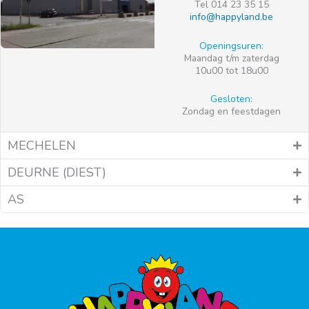
Tel 014 23 35 15
info@happyland.be
Openingsuren:
Maandag t/m zaterdag
10u00 tot 18u00
Gesloten:
Zondag en feestdagen
MECHELEN
DEURNE (DIEST)
AS