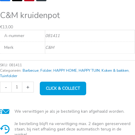
C&M kruidenpot
Oorspronkelijke
Huidige
€
13,00
prijs
prijs
A-nummer
081411
was:
is:
€26,50.
€13,00.
Merk
C&M
SKU:
081411
Categorieën:
Barbecue
,
Folder
,
HAPPY HOME
,
HAPPY TUIN
,
Koken & bakken
,
Tuinfolder
C&M
-
+
CLICK & COLLECT
kruidenpot
aantal
We verwittigen je als je bestelling kan afgehaald worden.
Je bestelling blijft na verwittiging max. 2 dagen gereserveerd
staan, bij niet afhaling gaat deze automatisch terug in de
winkel.