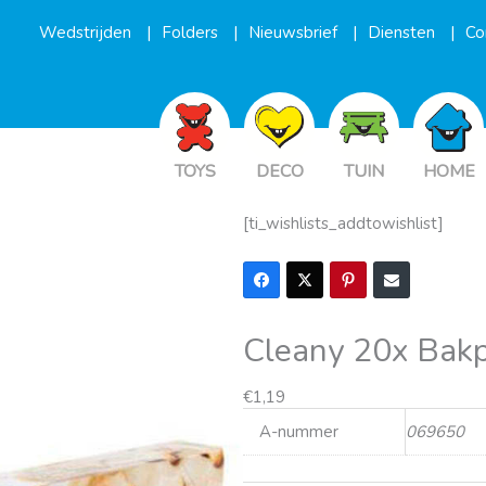
Wedstrijden
Folders
Nieuwsbrief
Diensten
Co
TOYS
DECO
TUIN
HOME
[ti_wishlists_addtowishlist]
Cleany 20x Bakp
€
1,19
A-nummer
069650