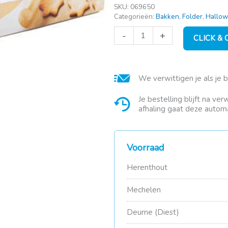
SKU:
069650
Categorieën:
Bakken
,
Folder
,
Hallow
Cleany
-
+
CLICK &
20x
Bakpapier
aantal
We verwittigen je als je 
Je bestelling blijft na ve
afhaling gaat deze automa
Voorraad
Herenthout
Mechelen
Deurne (Diest)