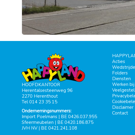
HAPPYLA
Acties
Wedstrijd
Folders
Diensten
Werken bi
HOOFDKANTOOR
Veelgeste
Herentalsesteenweg 96
Privacybel
2270 Herenthout
Cookiebele
Tel 014 23 35 15
Disclaimer
Ondernemingsnummers:
Contact
Import Poelmans | BE 0426.037.955
Sfeermeubelen | BE 0420.186.875
JVH NV | BE 0421.241.108