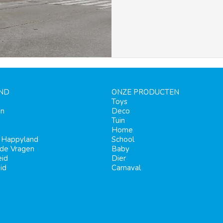
ND
ONZE PRODUCTEN
Toys
en
Deco
Tuin
Home
j Happyland
School
lde Vragen
Baby
eid
Dier
id
Carnaval