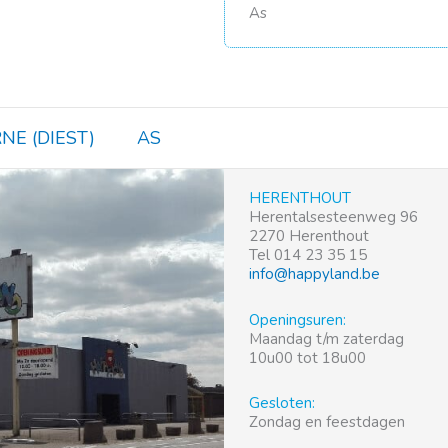
As
NE (DIEST)
AS
HERENTHOUT
Herentalsesteenweg 96
2270 Herenthout
Tel 014 23 35 15
info@happyland.be
Openingsuren:
Maandag t/m zaterdag
10u00 tot 18u00
Gesloten:
Zondag en feestdagen