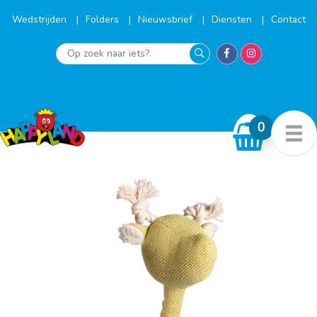
Ga
naar
Wedstrijden
Folders
Nieuwsbrief
Diensten
Contact
de
inhoud
Op
zoek
naar
iets?