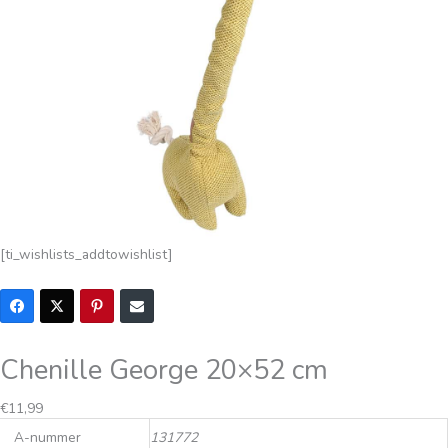
[ti_wishlists_addtowishlist]
Chenille George 20×52 cm
€
11,99
A-nummer
131772