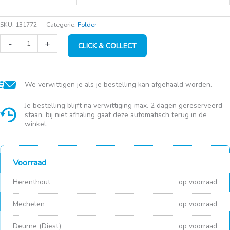
SKU:
131772
Categorie:
Folder
Chenille
-
+
CLICK & COLLECT
George
20x52
cm
aantal
We verwittigen je als je bestelling kan afgehaald worden.
Je bestelling blijft na verwittiging max. 2 dagen gereserveerd
staan, bij niet afhaling gaat deze automatisch terug in de
winkel.
Voorraad
Herenthout
op voorraad
Mechelen
op voorraad
Deurne (Diest)
op voorraad