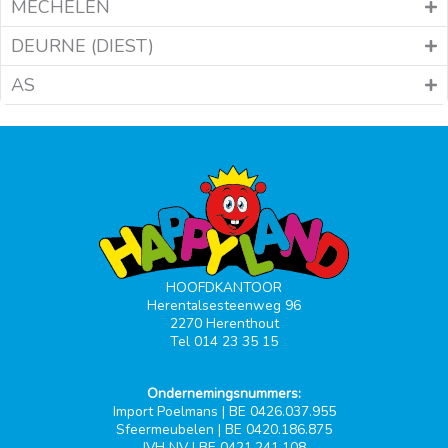
MECHELEN
DEURNE (DIEST)
AS
HOOFDKANTOOR
Herentalsesteenweg 96
2270 Herenthout
Tel 014 23 35 15
Ondernemingsnummers:
Import Poelmans | BE 0426.037.955
Sfeermeubelen | BE 0420.186.875
JVH NV | BE 0421.241.108