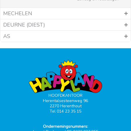
MECHELEN
DEURNE (DIEST)
AS
HOOFDKANTOOR
Herentalsesteenweg 96
2270 Herenthout
Tel 014 23 35 15
Ondernemingsnummers: