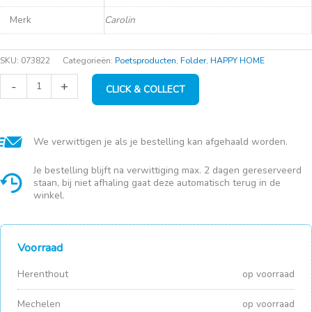
Merk
Carolin
SKU:
073822
Categorieën:
Poetsproducten
,
Folder
,
HAPPY HOME
Carolin
-
+
CLICK & COLLECT
spray
ruiten
650ml
hygiëne
aantal
We verwittigen je als je bestelling kan afgehaald worden.
Je bestelling blijft na verwittiging max. 2 dagen gereserveerd
staan, bij niet afhaling gaat deze automatisch terug in de
winkel.
Voorraad
Herenthout
op voorraad
Mechelen
op voorraad