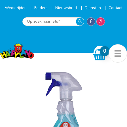
Ga
naar
Wedstrijden
Folders
Nieuwsbrief
Diensten
Contact
de
inhoud
Op
zoek
naar
iets?