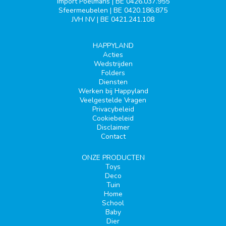
Import Poelmans | BE 0426.037.955
Sfeermeubelen | BE 0420.186.875
JVH NV | BE 0421.241.108
HAPPYLAND
Acties
Wedstrijden
Folders
Diensten
Werken bij Happyland
Veelgestelde Vragen
Privacybeleid
Cookiebeleid
Disclaimer
Contact
ONZE PRODUCTEN
Toys
Deco
Tuin
Home
School
Baby
Dier