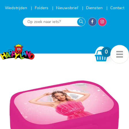
Ga
naar
Wedstrijden
Folders
Nieuwsbrief
Diensten
Contact
de
inhoud
Op
zoek
naar
iets?