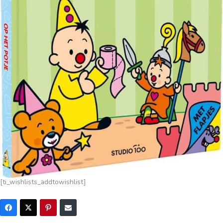
[ti_wishlists_addtowishlist]