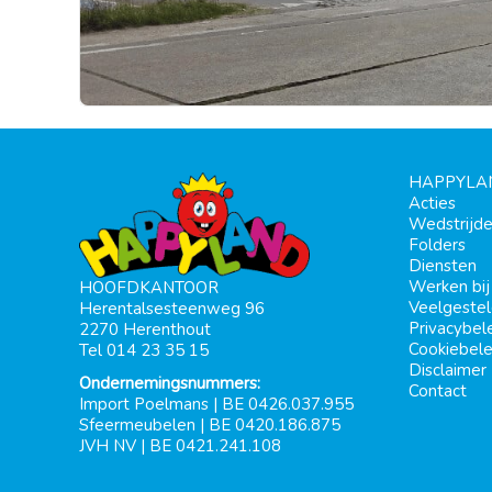
HAPPYLA
Acties
Wedstrijd
Folders
Diensten
Werken bi
HOOFDKANTOOR
Veelgeste
Herentalsesteenweg 96
Privacybel
2270 Herenthout
Cookiebele
Tel 014 23 35 15
Disclaimer
Ondernemingsnummers:
Contact
Import Poelmans | BE 0426.037.955
Sfeermeubelen | BE 0420.186.875
JVH NV | BE 0421.241.108