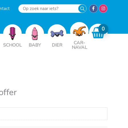
ntact
Op
zoek
naar
iets?
CAR-
SCHOOL
BABY
DIER
NAVAL
ffer