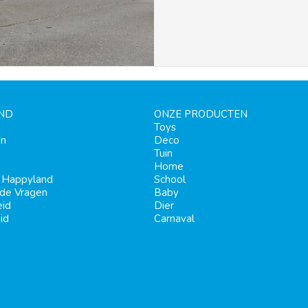
ND
ONZE PRODUCTEN
Toys
en
Deco
Tuin
Home
j Happyland
School
lde Vragen
Baby
eid
Dier
id
Carnaval