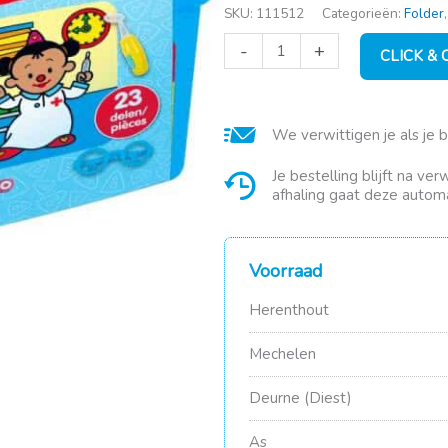
SKU:
111512
Categorieën:
Folder
Bumba
-
+
CLICK &
dokterskoffer
aantal
We verwittigen je als je 
Je bestelling blijft na ve
afhaling gaat deze automa
Voorraad
Herenthout
Mechelen
Deurne (Diest)
As