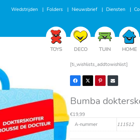
Wedstrijden
Folders
Nieuwsbrief
Diensten
Co
TOYS
DECO
TUIN
HOME
[ti_wishlists_addtowishlist]
Bumba doktersko
€
19,99
A-nummer
111512