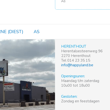
As
NE (DIEST)
AS
HERENTHOUT
Herentalsesteenweg 96
2270 Herenthout
Tel 014 23 35 15
info@happyland.be
Openingsuren:
Maandag t/m zaterdag
10u00 tot 18u00
Gesloten:
Zondag en feestdagen