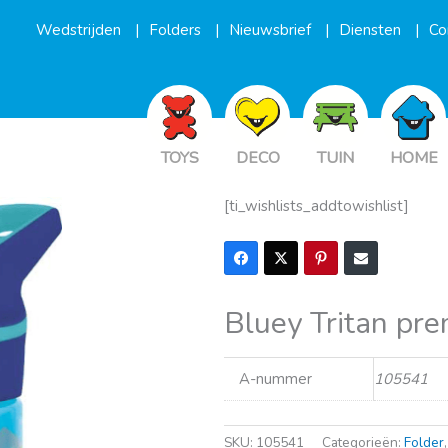
Wedstrijden
Folders
Nieuwsbrief
Diensten
Co
TOYS
DECO
TUIN
HOME
[ti_wishlists_addtowishlist]
Bluey Tritan pr
A-nummer
105541
SKU:
105541
Categorieën:
Folder