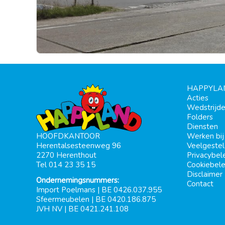
HAPPYLA
Acties
Wedstrijd
Folders
Diensten
Werken bi
HOOFDKANTOOR
Veelgeste
Herentalsesteenweg 96
Privacybel
2270 Herenthout
Cookiebele
Tel 014 23 35 15
Disclaimer
Ondernemingsnummers:
Contact
Import Poelmans | BE 0426.037.955
Sfeermeubelen | BE 0420.186.875
JVH NV | BE 0421.241.108