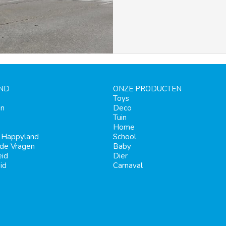
ND
ONZE PRODUCTEN
Toys
en
Deco
Tuin
Home
j Happyland
School
lde Vragen
Baby
eid
Dier
id
Carnaval