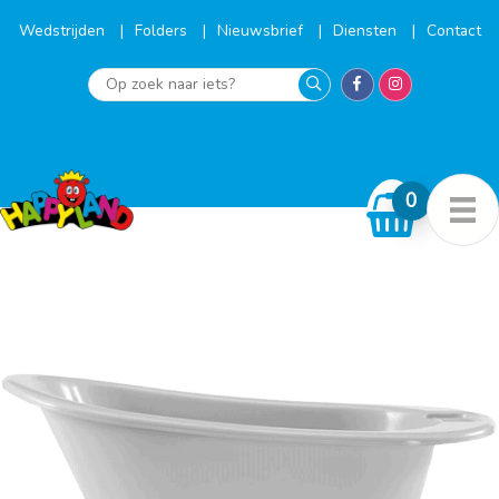
Ga
naar
Wedstrijden
Folders
Nieuwsbrief
Diensten
Contact
de
inhoud
Op
zoek
naar
iets?