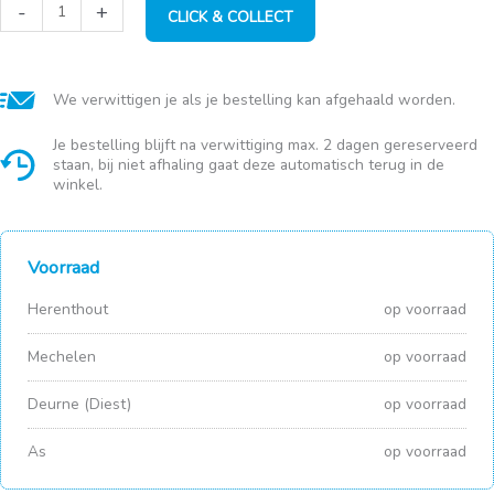
Bic
-
+
CLICK & COLLECT
Kids
kleurstiften
Kid
Couleur
24st
We verwittigen je als je bestelling kan afgehaald worden.
special
format
Je bestelling blijft na verwittiging max. 2 dagen gereserveerd
aantal
staan, bij niet afhaling gaat deze automatisch terug in de
winkel.
Voorraad
Herenthout
op voorraad
Mechelen
op voorraad
Deurne (Diest)
op voorraad
As
op voorraad