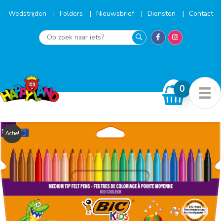
Ga
naar
Wedstrijden
Folders
Nieuwsbrief
Diensten
Contact
de
inhoud
Op
zoek
naar
iets?
Actie!