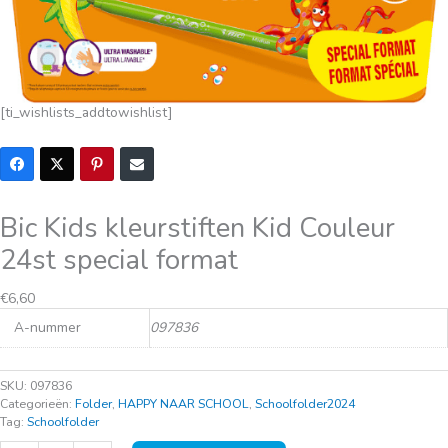
[ti_wishlists_addtowishlist]
Bic Kids kleurstiften Kid Couleur
24st special format
Oorspronkelijke
Huidige
€
6,60
prijs
prijs
A-nummer
097836
was:
is:
€9,20.
€6,60.
SKU:
097836
Categorieën:
Folder
,
HAPPY NAAR SCHOOL
,
Schoolfolder2024
Tag:
Schoolfolder