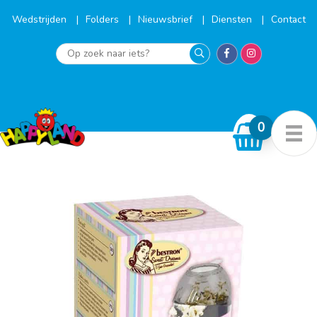
Ga
naar
Wedstrijden
Folders
Nieuwsbrief
Diensten
Contact
de
inhoud
Op
zoek
naar
iets?