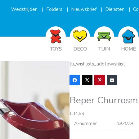
Wedstrijden
Folders
Nieuwsbrief
Diensten
Co
TOYS
DECO
TUIN
HOME
[ti_wishlists_addtowishlist]
Beper Churrosm
€
34,99
A-nummer
097079