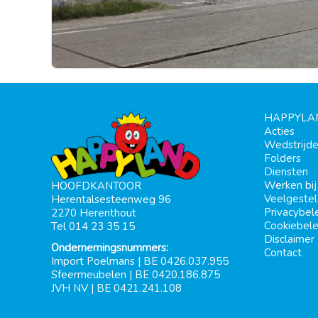
HAPPYLA
Acties
Wedstrijd
Folders
Diensten
Werken bi
HOOFDKANTOOR
Veelgeste
Herentalsesteenweg 96
Privacybel
2270 Herenthout
Cookiebele
Tel 014 23 35 15
Disclaimer
Ondernemingsnummers:
Contact
Import Poelmans | BE 0426.037.955
Sfeermeubelen | BE 0420.186.875
JVH NV | BE 0421.241.108