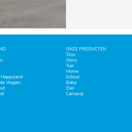
ND
ONZE PRODUCTEN
Toys
en
Deco
Tuin
Home
j Happyland
School
lde Vragen
Baby
eid
Dier
id
Carnaval