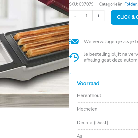
SKU:
097079
Categorieën:
Folder
Beper
-
+
CLICK &
Churrosmaker
rood
700W
aantal
We verwittigen je als je 
Je bestelling blijft na ve
afhaling gaat deze automa
Voorraad
Herenthout
Mechelen
Deurne (Diest)
As