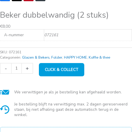
Beker dubbelwandig (2 stuks)
Oorspronkelijke
Huidige
€
8,00
prijs
prijs
A-nummer
072161
was:
is:
€14,95.
€8,00.
SKU:
072161
Categorieën:
Glazen & Bekers
,
Folder
,
HAPPY HOME
,
Koffie & thee
Beker
-
+
CLICK & COLLECT
dubbelwandig
(2
stuks)
aantal
We verwittigen je als je bestelling kan afgehaald worden.
Je bestelling blijft na verwittiging max. 2 dagen gereserveerd
staan, bij niet afhaling gaat deze automatisch terug in de
winkel.