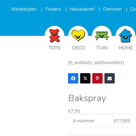
Wedstrijden
Folders
Nieuwsbrief
Diensten
Co
TOYS
DECO
TUIN
HOME
[ti_wishlists_addtowishlist]
Bakspray
€
7,95
A-nummer
077585