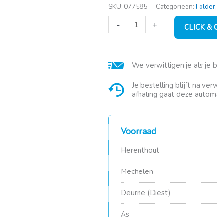
SKU:
077585
Categorieën:
Folder
Bakspray
-
+
CLICK &
aantal
We verwittigen je als je 
Je bestelling blijft na ve
afhaling gaat deze automa
Voorraad
Herenthout
Mechelen
Deurne (Diest)
As