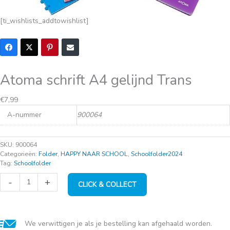
[ti_wishlists_addtowishlist]
Atoma schrift A4 gelijnd Trans
€
7,99
A-nummer
900064
SKU:
900064
Categorieën:
Folder
,
HAPPY NAAR SCHOOL
,
Schoolfolder2024
Tag:
Schoolfolder
Atoma
-
+
CLICK & COLLECT
schrift
A4
gelijnd
Trans
aantal
We verwittigen je als je bestelling kan afgehaald worden.