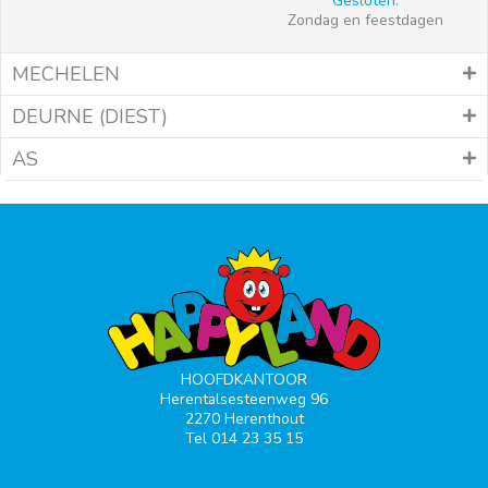
Gesloten:
Zondag en feestdagen
MECHELEN
DEURNE (DIEST)
AS
HOOFDKANTOOR
Herentalsesteenweg 96
2270 Herenthout
Tel 014 23 35 15