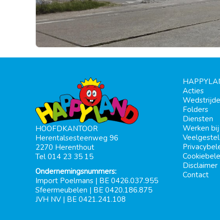
HAPPYLA
Acties
Wedstrijd
Folders
Diensten
Werken bi
HOOFDKANTOOR
Veelgeste
Herentalsesteenweg 96
Privacybel
2270 Herenthout
Cookiebele
Tel 014 23 35 15
Disclaimer
Ondernemingsnummers:
Contact
Import Poelmans | BE 0426.037.955
Sfeermeubelen | BE 0420.186.875
JVH NV | BE 0421.241.108