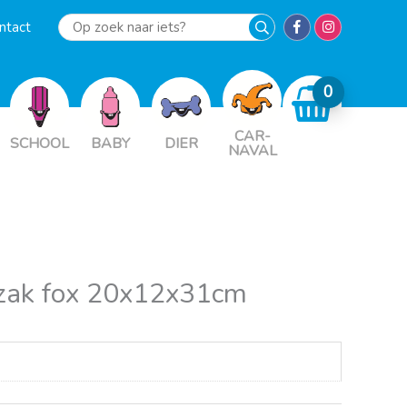
ntact
Op
zoek
naar
iets?
CAR-
SCHOOL
BABY
DIER
NAVAL
gzak fox 20x12x31cm