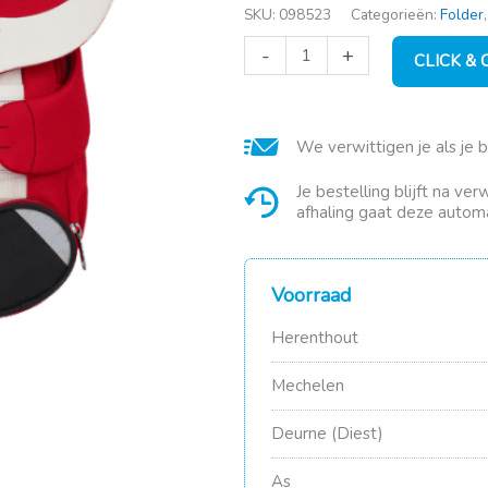
SKU:
098523
Categorieën:
Folder
Affenzahn
-
+
CLICK &
L
rugzak
fox
20x12x31cm
We verwittigen je als je 
aantal
Je bestelling blijft na ve
afhaling gaat deze automa
Voorraad
Herenthout
Mechelen
Deurne (Diest)
As