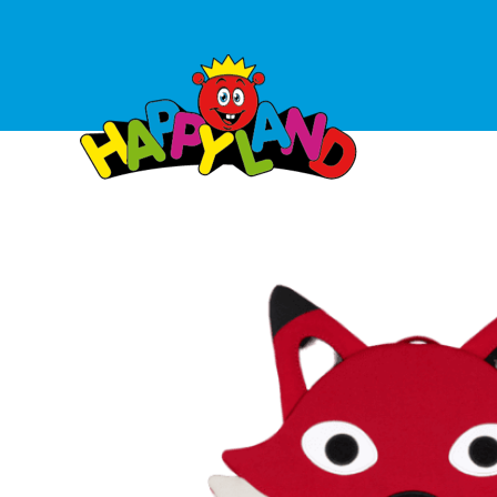
Ga
naar
de
inhoud