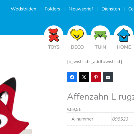
Wedstrijden
Folders
Nieuwsbrief
Diensten
Co
TOYS
DECO
TUIN
HOME
[ti_wishlists_addtowishlist]
Affenzahn L ru
€
59,95
A-nummer
098523