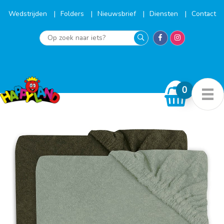
Ga
naar
Wedstrijden
Folders
Nieuwsbrief
Diensten
Contact
de
inhoud
Op
zoek
naar
iets?