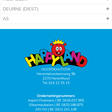
DEURNE (DIEST)
AS
HOOFDKANTOOR
Herentalsesteenweg 96
2270 Herenthout
Tel 014 23 35 15
Ondernemingsnummers:
Import Poelmans | BE 0426.037.955
Sfeermeubelen | BE 0420.186.875
JVH NV | BE 0421.241.108