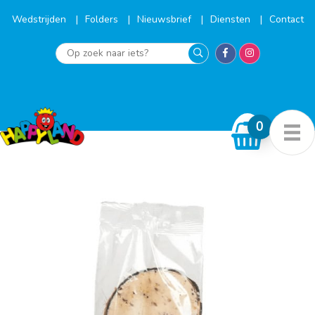
Ga
naar
Wedstrijden
Folders
Nieuwsbrief
Diensten
Contact
de
inhoud
Op
zoek
naar
iets?