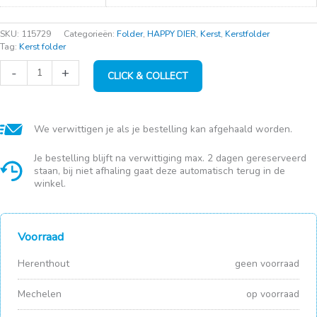
SKU:
115729
Categorieën:
Folder
,
HAPPY DIER
,
Kerst
,
Kerstfolder
Tag:
Kerst folder
2
-
+
CLICK & COLLECT
halve
kokosnoten
aantal
We verwittigen je als je bestelling kan afgehaald worden.
Je bestelling blijft na verwittiging max. 2 dagen gereserveerd
staan, bij niet afhaling gaat deze automatisch terug in de
winkel.
Voorraad
Herenthout
geen voorraad
Mechelen
op voorraad