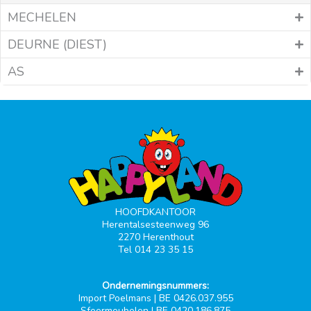
MECHELEN
DEURNE (DIEST)
AS
HOOFDKANTOOR
Herentalsesteenweg 96
2270 Herenthout
Tel 014 23 35 15
Ondernemingsnummers:
Import Poelmans | BE 0426.037.955
Sfeermeubelen | BE 0420.186.875