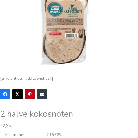
[ti_wishlists_addtowishlist]
2 halve kokosnoten
€
2,65
A-nummer
115729