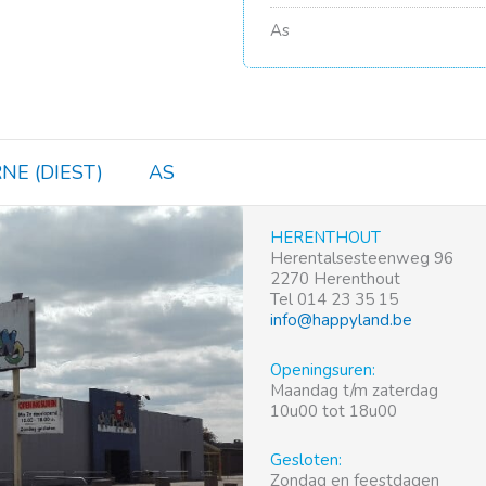
As
NE (DIEST)
AS
HERENTHOUT
Herentalsesteenweg 96
2270 Herenthout
Tel 014 23 35 15
info@happyland.be
Openingsuren:
Maandag t/m zaterdag
10u00 tot 18u00
Gesloten:
Zondag en feestdagen