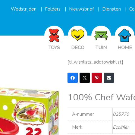
Wedstrijden
Folders
Nieuwsbrief
Diensten
Co
TOYS
DECO
TUIN
HOME
[ti_wishlists_addtowishlist]
100% Chef Wafel
A-nummer
025770
Merk
Ecoiffier