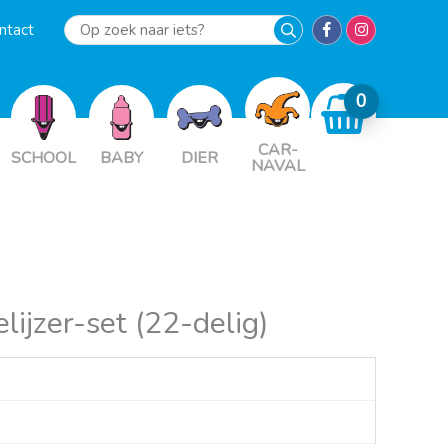
ntact
Op
zoek
naar
iets?
CAR-
SCHOOL
BABY
DIER
NAVAL
ijzer-set (22-delig)