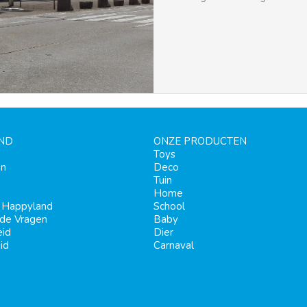
ND
ONZE PRODUCTEN
Toys
en
Deco
Tuin
Home
j Happyland
School
lde Vragen
Baby
eid
Dier
id
Carnaval