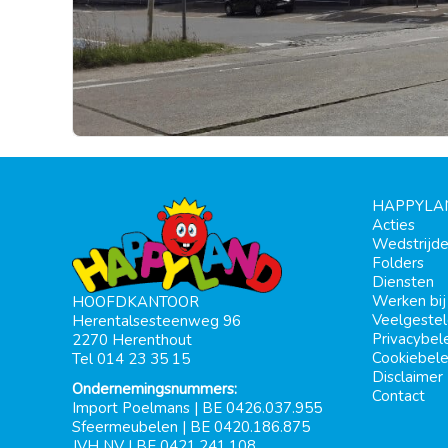
HAPPYLA
Acties
Wedstrijd
Folders
Diensten
Werken bi
HOOFDKANTOOR
Veelgeste
Herentalsesteenweg 96
Privacybel
2270 Herenthout
Cookiebele
Tel 014 23 35 15
Disclaimer
Ondernemingsnummers:
Contact
Import Poelmans | BE 0426.037.955
Sfeermeubelen | BE 0420.186.875
JVH NV | BE 0421.241.108