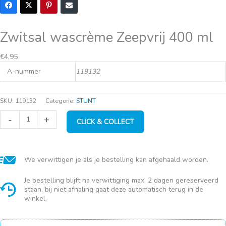
Zwitsal wascrème Zeepvrij 400 ml
€
4,95
A-nummer
119132
SKU:
119132
Categorie:
STUNT
Zwitsal
-
+
CLICK & COLLECT
wascrème
Zeepvrij
400
ml
aantal
We verwittigen je als je bestelling kan afgehaald worden.
Je bestelling blijft na verwittiging max. 2 dagen gereserveerd
staan, bij niet afhaling gaat deze automatisch terug in de
winkel.