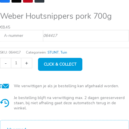
Weber Houtsnippers pork 700g
€
8,45
A-nummer
064417
SKU:
064417
Categorieën:
STUNT
,
Tuin
Weber
-
+
CLICK & COLLECT
Houtsnippers
pork
700g
aantal
We verwittigen je als je bestelling kan afgehaald worden.
Je bestelling blijft na verwittiging max. 2 dagen gereserveerd
staan, bij niet afhaling gaat deze automatisch terug in de
winkel.