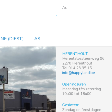
As
NE (DIEST)
AS
HERENTHOUT
Herentalsesteenweg 96
2270 Herenthout
Tel 014 23 35 15
info@happyland.be
Openingsuren:
Maandag t/m zaterdag
10u00 tot 18u00
Gesloten:
Zondag en feestdagen