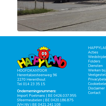
HAPPYLA
Acties
Wedstrijd
Folders
Diensten
Werken bi
HOOFDKANTOOR
Veelgeste
Herentalsesteenweg 96
Privacybel
2270 Herenthout
Cookiebele
Tel 014 23 35 15
Disclaimer
Ondernemingsnummers:
Contact
Import Poelmans | BE 0426.037.955
Sfeermeubelen | BE 0420.186.875
JVH NV | BE 0421.241.108