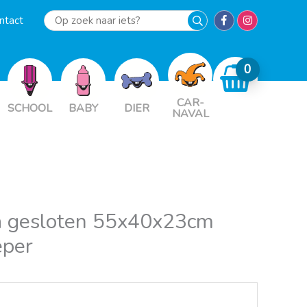
ntact
Op
zoek
naar
iets?
CAR-
SCHOOL
BABY
DIER
NAVAL
 gesloten 55x40x23cm
eper