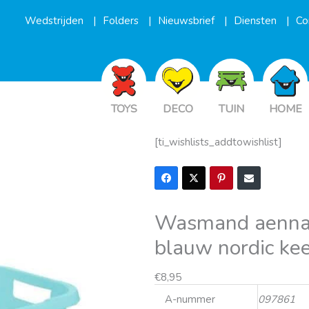
Wedstrijden
Folders
Nieuwsbrief
Diensten
Co
TOYS
DECO
TUIN
HOME
[ti_wishlists_addtowishlist]
Wasmand aenna
blauw nordic ke
€
8,95
A-nummer
097861