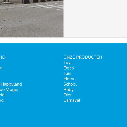
ND
ONZE PRODUCTEN
Toys
en
Deco
Tuin
Home
j Happyland
School
lde Vragen
Baby
eid
Dier
id
Carnaval