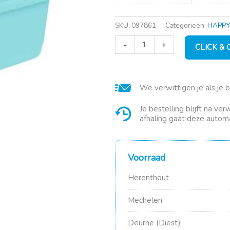
SKU:
097861
Categorieën:
HAPPY
Wasmand
-
+
CLICK &
aenna
gesloten
55x40x23cm
blauw
We verwittigen je als je 
nordic
keeper
aantal
Je bestelling blijft na ve
afhaling gaat deze automa
Voorraad
Herenthout
Mechelen
Deurne (Diest)