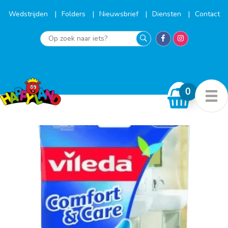
Ga
naar
Wedstrijden
Folders
Nieuwsbrief
Diensten
Contact
de
inhoud
Op
zoek
naar
iets?