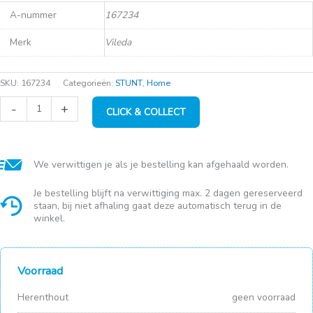
A-nummer
167234
Merk
Vileda
SKU:
167234
Categorieën:
STUNT
,
Home
Vileda
-
+
CLICK & COLLECT
Handschoenen
Comfort&Care
Large
aantal
We verwittigen je als je bestelling kan afgehaald worden.
Je bestelling blijft na verwittiging max. 2 dagen gereserveerd
staan, bij niet afhaling gaat deze automatisch terug in de
winkel.
Voorraad
Herenthout
geen voorraad