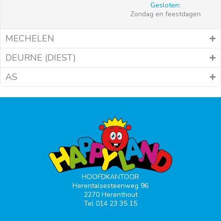
Gesloten:
Zondag en feestdagen
MECHELEN
DEURNE (DIEST)
AS
HOOFDKANTOOR
Herentalsesteenweg 96
2270 Herenthout
Tel 014 23 35 15