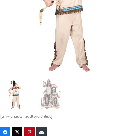
[ti_wishlists_addtowishlist]