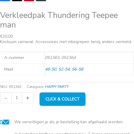
Verkleedpak Thundering Teepee
man
Oorspronkelijke
Huidige
€
20,00
prijs
prijs
Kostuum carnaval. Accessoires niet inbegrepen tenzij anders vermeld.
was:
is:
€42,50.
€20,00.
A-nummer
051363, 051364
Maat
48-50
,
52-54
,
56-58
SKU:
051362
Categorie:
HAPPY PARTY
Verkleedpak
-
+
CLICK & COLLECT
Thundering
Teepee
man
aantal
We verwittigen je als je bestelling kan afgehaald worden.