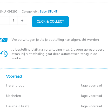
SKU:
093296
Categorieën:
Baby
,
STUNT
Trix
-
+
CLICK & COLLECT
Parkligger
Grey
aantal
We verwittigen je als je bestelling kan afgehaald worden.
Je bestelling blijft na verwittiging max. 2 dagen gereserveerd
staan, bij niet afhaling gaat deze automatisch terug in de
winkel.
Voorraad
Herenthout
lage voorraad
Mechelen
lage voorraad
Deurne (Diest)
lage voorraad