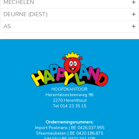
MECHELEN
DEURNE (DIEST)
AS
HOOFDKANTOOR
Herentalsesteenweg 96
2270 Herenthout
Tel 014 23 35 15
Ondernemingsnummers:
Import Poelmans | BE 0426.037.955
Sfeermeubelen | BE 0420.186.875
JVH NV | BE 0421.241.108