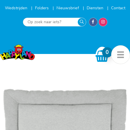
Ga
naar
Wedstrijden
Folders
Nieuwsbrief
Diensten
Contact
de
inhoud
Op
zoek
naar
iets?