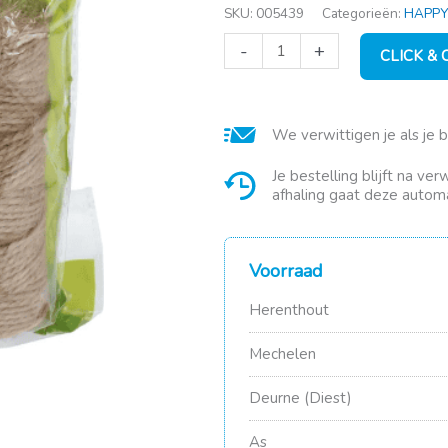
SKU:
005439
Categorieën:
HAPPY
Touw
-
+
CLICK &
75
meter
natuur
aantal
We verwittigen je als je 
Je bestelling blijft na ve
afhaling gaat deze automa
Voorraad
Herenthout
Mechelen
Deurne (Diest)
As