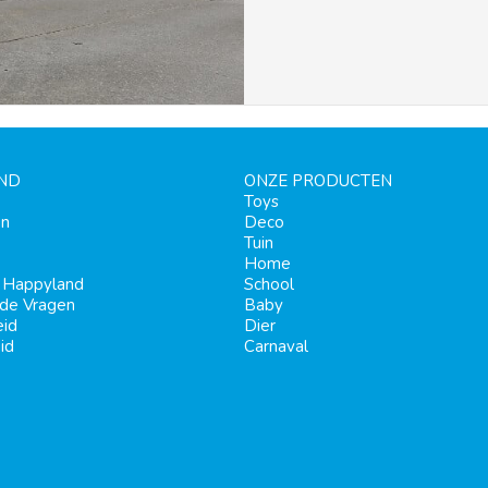
ND
ONZE PRODUCTEN
Toys
en
Deco
Tuin
Home
j Happyland
School
lde Vragen
Baby
eid
Dier
id
Carnaval