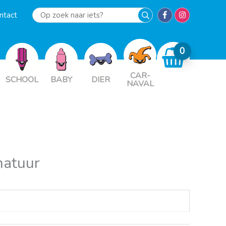
ntact
Op
zoek
naar
iets?
CAR-
SCHOOL
BABY
DIER
NAVAL
natuur