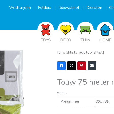
Wedstrijden
Folders
Nieuwsbrief
Diensten
Co
TOYS
DECO
TUIN
HOME
[ti_wishlists_addtowishlist]
Touw 75 meter 
€
0,95
A-nummer
005439