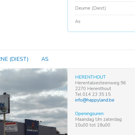
Deurne (Diest)
As
NE (DIEST)
AS
HERENTHOUT
Herentalsesteenweg 96
2270 Herenthout
Tel 014 23 35 15
info@happyland.be
Openingsuren:
Maandag t/m zaterdag
10u00 tot 18u00