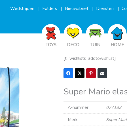
Wedstrijden
Folders
Nieuwsbrief
Diensten
Co
TOYS
DECO
TUIN
HOME
[ti_wishlists_addtowishlist]
Super Mario ela
A-nummer
077132
Merk
Super Mari