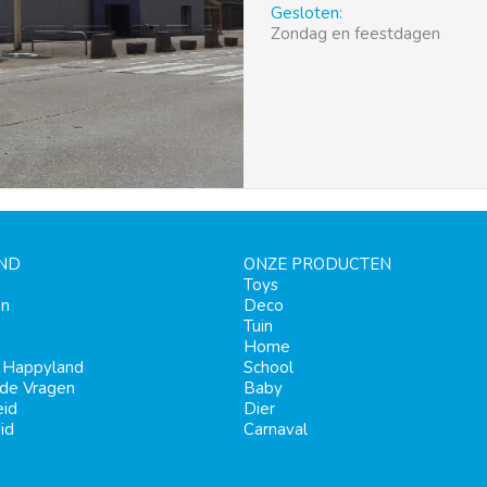
Gesloten:
Zondag en feestdagen
ND
ONZE PRODUCTEN
Toys
en
Deco
Tuin
Home
j Happyland
School
lde Vragen
Baby
eid
Dier
id
Carnaval