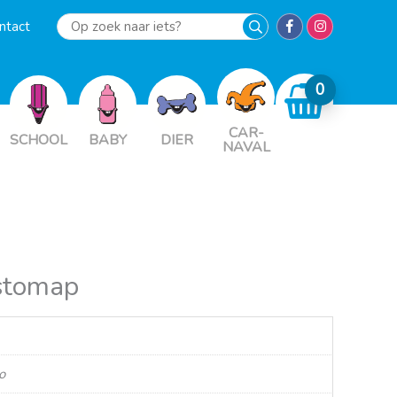
ntact
Op
zoek
naar
iets?
CAR-
SCHOOL
BABY
DIER
NAVAL
stomap
o