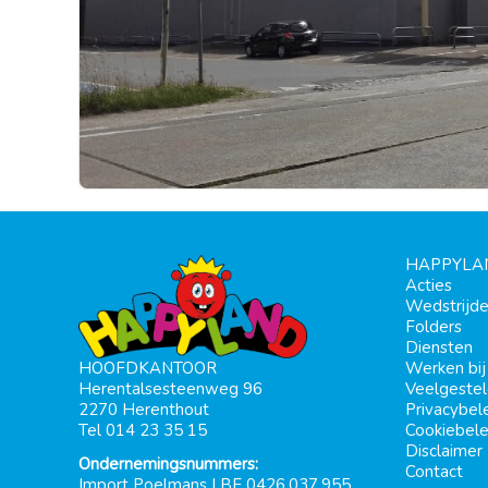
HAPPYLA
Acties
Wedstrijd
Folders
Diensten
Werken bi
HOOFDKANTOOR
Veelgeste
Herentalsesteenweg 96
Privacybel
2270 Herenthout
Cookiebele
Tel 014 23 35 15
Disclaimer
Ondernemingsnummers:
Contact
Import Poelmans | BE 0426.037.955