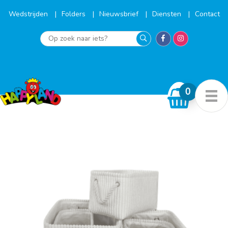
Ga
naar
Wedstrijden
Folders
Nieuwsbrief
Diensten
Contact
de
inhoud
Op
zoek
naar
iets?