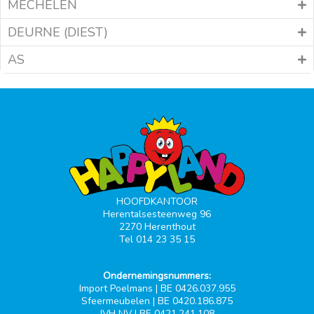
MECHELEN
DEURNE (DIEST)
AS
HOOFDKANTOOR
Herentalsesteenweg 96
2270 Herenthout
Tel 014 23 35 15
Ondernemingsnummers:
Import Poelmans | BE 0426.037.955
Sfeermeubelen | BE 0420.186.875
JVH NV | BE 0421.241.108