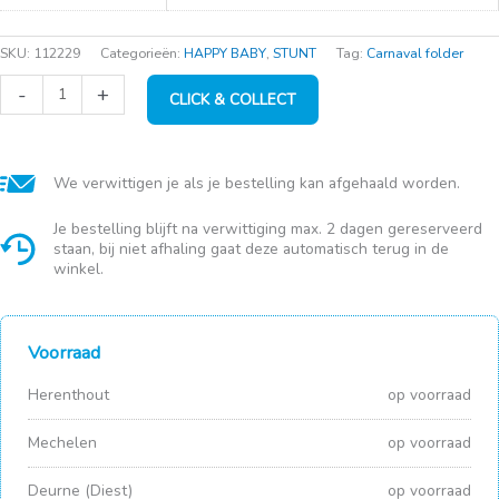
SKU:
112229
Categorieën:
HAPPY BABY
,
STUNT
Tag:
Carnaval folder
Stoffen
-
+
CLICK & COLLECT
mandje
23x13cm
white
aantal
We verwittigen je als je bestelling kan afgehaald worden.
Je bestelling blijft na verwittiging max. 2 dagen gereserveerd
staan, bij niet afhaling gaat deze automatisch terug in de
winkel.
Voorraad
Herenthout
op voorraad
Mechelen
op voorraad
Deurne (Diest)
op voorraad