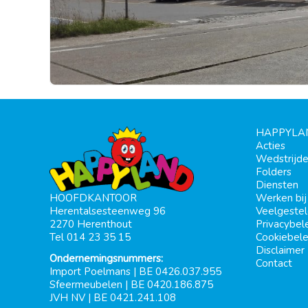
HAPPYLA
Acties
Wedstrijd
Folders
Diensten
Werken bi
HOOFDKANTOOR
Veelgeste
Herentalsesteenweg 96
Privacybel
2270 Herenthout
Cookiebele
Tel 014 23 35 15
Disclaimer
Ondernemingsnummers:
Contact
Import Poelmans | BE 0426.037.955
Sfeermeubelen | BE 0420.186.875
JVH NV | BE 0421.241.108