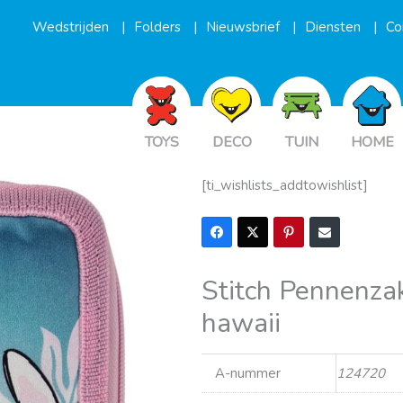
Wedstrijden
Folders
Nieuwsbrief
Diensten
Co
TOYS
DECO
TUIN
HOME
[ti_wishlists_addtowishlist]
Stitch Pennenzak
hawaii
A-nummer
124720