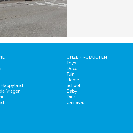
ND
ONZE PRODUCTEN
Toys
en
Deco
Tuin
Home
j Happyland
School
lde Vragen
Baby
eid
Dier
id
Carnaval