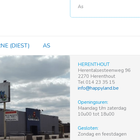
As
NE (DIEST)
AS
HERENTHOUT
Herentalsesteenweg 96
2270 Herenthout
Tel 014 23 35 15
info@happyland.be
Openingsuren:
Maandag t/m zaterdag
10u00 tot 18u00
Gesloten:
Zondag en feestdagen