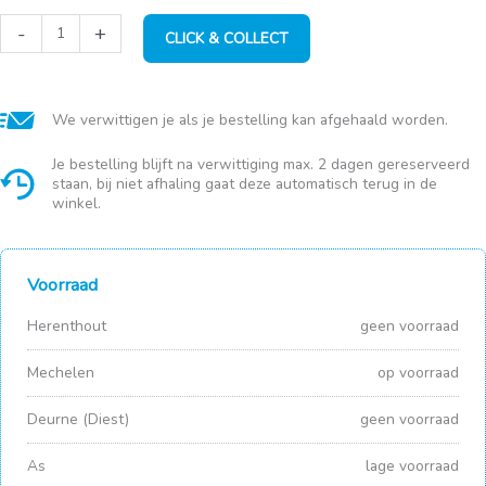
Solar
-
+
CLICK & COLLECT
lantaarn
wicker
steady
zwart
aantal
We verwittigen je als je bestelling kan afgehaald worden.
Je bestelling blijft na verwittiging max. 2 dagen gereserveerd
staan, bij niet afhaling gaat deze automatisch terug in de
winkel.
Voorraad
Herenthout
geen voorraad
Mechelen
op voorraad
Deurne (Diest)
geen voorraad
As
lage voorraad