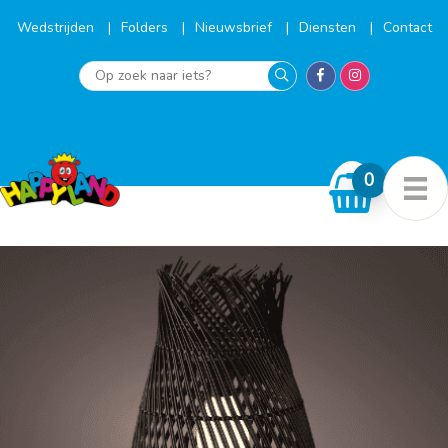
Ga
naar
Wedstrijden
Folders
Nieuwsbrief
Diensten
Contact
de
inhoud
Op
zoek
naar
iets?