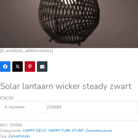
[ti_wishlists_addtowishlist]
Solar lantaarn wicker steady zwart
€
36,50
A-nummer
105684
SKU:
105684
Categorieën:
HAPPY DECO
,
HAPPY TUIN
,
STUNT
,
Zomerbrochure
Tag:
Zomerfolder