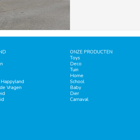
ND
ONZE PRODUCTEN
Toys
en
Deco
Tuin
Home
j Happyland
School
lde Vragen
Baby
eid
Dier
id
Carnaval