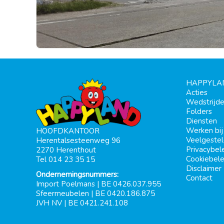
HAPPYLA
Acties
Wedstrijd
Folders
Diensten
Werken bi
HOOFDKANTOOR
Veelgeste
Herentalsesteenweg 96
Privacybel
2270 Herenthout
Cookiebele
Tel 014 23 35 15
Disclaimer
Ondernemingsnummers:
Contact
Import Poelmans | BE 0426.037.955
Sfeermeubelen | BE 0420.186.875
JVH NV | BE 0421.241.108