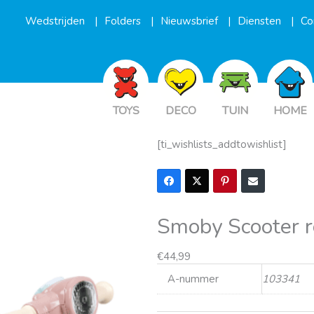
Wedstrijden
Folders
Nieuwsbrief
Diensten
Co
TOYS
DECO
TUIN
HOME
[ti_wishlists_addtowishlist]
Smoby Scooter r
€
44,99
A-nummer
103341