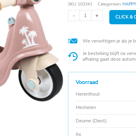
SKU:
103341
Categorieën:
HAPPY
Smoby
-
+
CLICK &
Scooter
roze
aantal
We verwittigen je als je 
Je bestelling blijft na ve
afhaling gaat deze automa
Voorraad
Herenthout
Mechelen
Deurne (Diest)
As