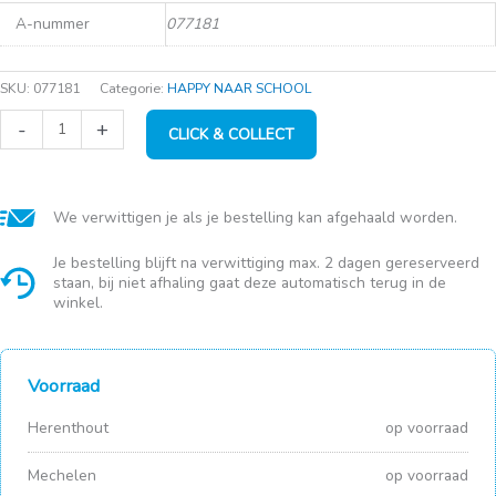
prijs
prijs
A-nummer
077181
was:
is:
€2,50.
€1,99.
SKU:
077181
Categorie:
HAPPY NAAR SCHOOL
Sigma
-
+
CLICK & COLLECT
home
potlodenbakje
270x129x60mm
wit
aantal
We verwittigen je als je bestelling kan afgehaald worden.
Je bestelling blijft na verwittiging max. 2 dagen gereserveerd
staan, bij niet afhaling gaat deze automatisch terug in de
winkel.
Voorraad
Herenthout
op voorraad
Mechelen
op voorraad