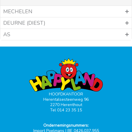
MECHELEN
DEURNE (DIEST)
AS
HOOFDKANTOOR
Herentalsesteenweg 96
2270 Herenthout
Tel 014 23 35 15
Ondernemingsnummers:
Import Poelmans | BE 0426.037.955