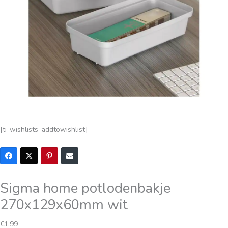
[ti_wishlists_addtowishlist]
Sigma home potlodenbakje
270x129x60mm wit
Oorspronkelijke
Huidige
€
1,99