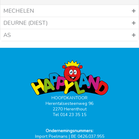
MECHELEN
DEURNE (DIEST)
AS
HOOFDKANTOOR
Herentalsesteenweg 96
2270 Herenthout
Tel 014 23 35 15
Ondernemingsnummers:
Import Poelmans | BE 0426.037.955