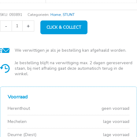
SKU:
093891
Categorieën:
Home
,
STUNT
Scholl
-
+
CLICK & COLLECT
slipper
Glam2/Gold
41
aantal
We verwittigen je als je bestelling kan afgehaald worden.
Je bestelling blijft na verwittiging max. 2 dagen gereserveerd
staan, bij niet afhaling gaat deze automatisch terug in de
winkel.
Voorraad
Herenthout
geen voorraad
Mechelen
lage voorraad
Deurne (Diest)
lage voorraad