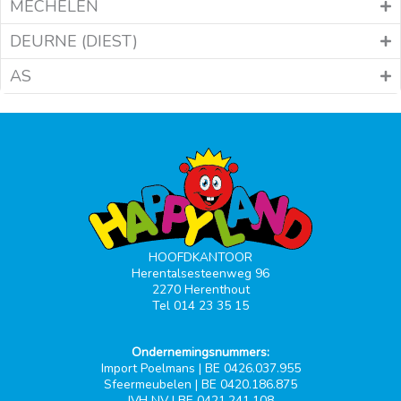
MECHELEN
DEURNE (DIEST)
AS
HOOFDKANTOOR
Herentalsesteenweg 96
2270 Herenthout
Tel 014 23 35 15
Ondernemingsnummers:
Import Poelmans | BE 0426.037.955
Sfeermeubelen | BE 0420.186.875
JVH NV | BE 0421.241.108