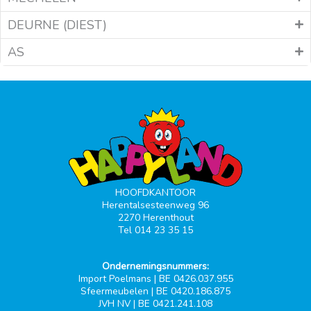
DEURNE (DIEST)
AS
HOOFDKANTOOR
Herentalsesteenweg 96
2270 Herenthout
Tel 014 23 35 15
Ondernemingsnummers:
Import Poelmans | BE 0426.037.955
Sfeermeubelen | BE 0420.186.875
JVH NV | BE 0421.241.108