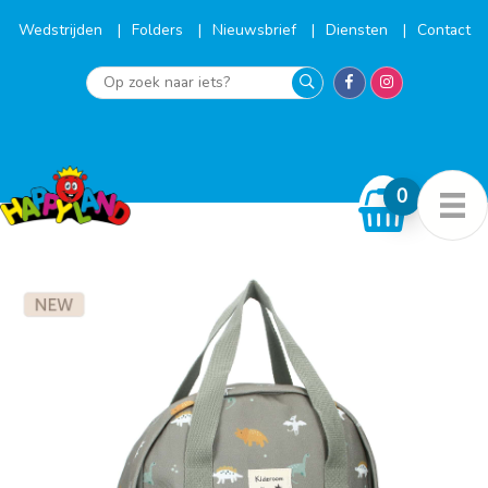
Ga
naar
Wedstrijden
Folders
Nieuwsbrief
Diensten
Contact
de
inhoud
Op
zoek
naar
iets?