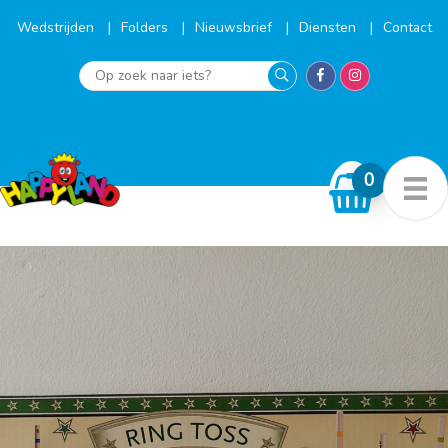
Ga
naar
Wedstrijden
Folders
Nieuwsbrief
Diensten
Contact
de
inhoud
Op
zoek
naar
iets?