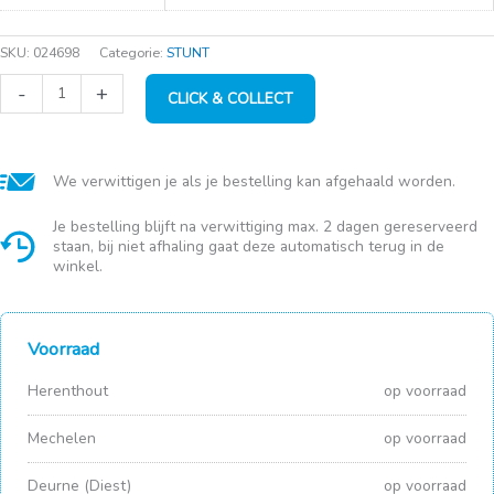
SKU:
024698
Categorie:
STUNT
Ringwerpspel
-
+
CLICK & COLLECT
49,5
x
49,5
cm
aantal
We verwittigen je als je bestelling kan afgehaald worden.
Je bestelling blijft na verwittiging max. 2 dagen gereserveerd
staan, bij niet afhaling gaat deze automatisch terug in de
winkel.
Voorraad
Herenthout
op voorraad
Mechelen
op voorraad
Deurne (Diest)
op voorraad