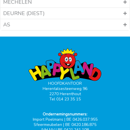
MECHELEN
DEURNE (DIEST)
AS
HOOFDKANTOOR
Herentalsesteenweg 96
2270 Herenthout
Tel 014 23 35 15
Ondernemingsnummers:
Import Poelmans | BE 0426.037.955
Sfeermeubelen | BE 0420.186.875
JVH NV | BE 0421.241.108