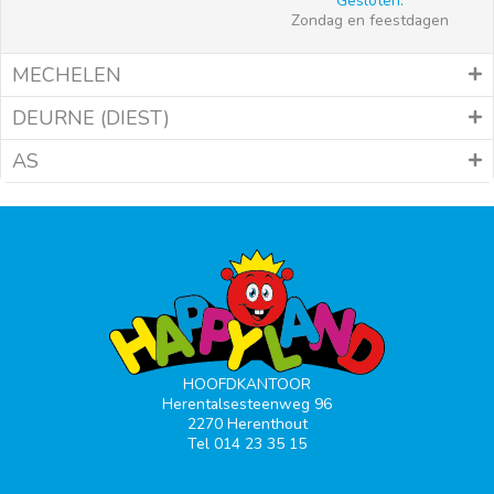
Gesloten:
Zondag en feestdagen
MECHELEN
DEURNE (DIEST)
AS
HOOFDKANTOOR
Herentalsesteenweg 96
2270 Herenthout
Tel 014 23 35 15