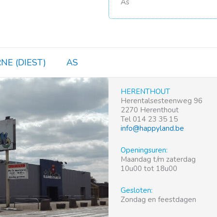
As
NE (DIEST)
AS
HERENTHOUT
Herentalsesteenweg 96
2270 Herenthout
Tel 014 23 35 15
info@happyland.be
Openingsuren:
Maandag t/m zaterdag
10u00 tot 18u00
Gesloten:
Zondag en feestdagen