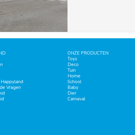
ND
ONZE PRODUCTEN
Toys
en
Deco
Tuin
Home
j Happyland
School
lde Vragen
Baby
eid
Dier
id
Carnaval