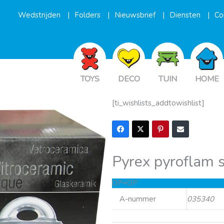
Wedstrijden
Folders
Nieuwsbrief
Diensten
Co
TOYS
DECO
TUIN
HOME
[ti_wishlists_addtowishlist]
Pyrex pyroflam 
OP=OP
A-nummer
035340