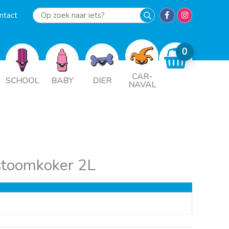
ntact
Op
zoek
naar
iets?
CAR-
SCHOOL
BABY
DIER
NAVAL
stoomkoker 2L