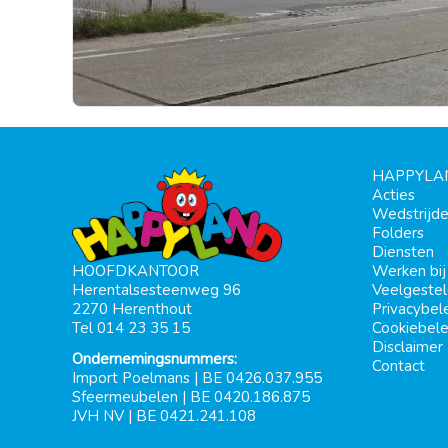
HAPPYLA
Acties
Wedstrijd
Folders
Diensten
Werken bi
HOOFDKANTOOR
Veelgeste
Herentalsesteenweg 96
Privacybel
2270 Herenthout
Cookiebele
Tel 014 23 35 15
Disclaimer
Ondernemingsnummers:
Contact
Import Poelmans | BE 0426.037.955
Sfeermeubelen | BE 0420.186.875
JVH NV | BE 0421.241.108