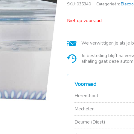
SKU:
035340
Categorieën:
Electro
Niet op voorraad
We verwittigen je als je 
Je bestelling blijft na ve
afhaling gaat deze automa
Voorraad
Herenthout
Mechelen
Deurne (Diest)