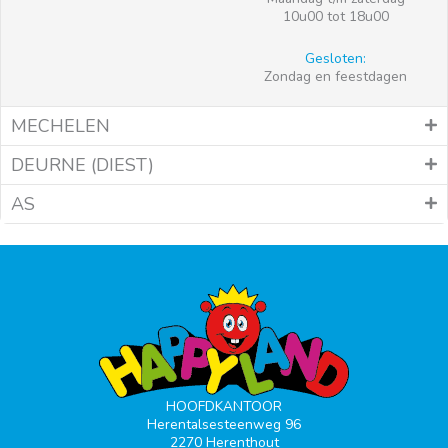
10u00 tot 18u00
Gesloten:
Zondag en feestdagen
MECHELEN
DEURNE (DIEST)
AS
HOOFDKANTOOR
Herentalsesteenweg 96
2270 Herenthout