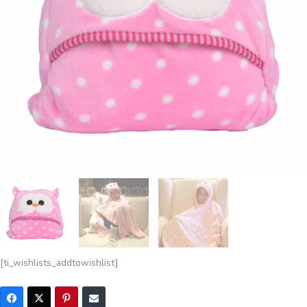
[ti_wishlists_addtowishlist]