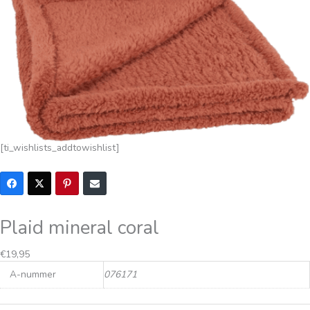
[ti_wishlists_addtowishlist]
Plaid mineral coral
€
19,95
A-nummer
076171