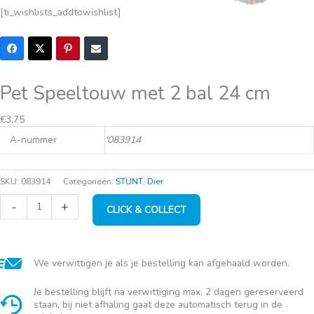
[ti_wishlists_addtowishlist]
Pet Speeltouw met 2 bal 24 cm
€
3,75
A-nummer
'083914
SKU:
083914
Categorieën:
STUNT
,
Dier
Pet
-
+
CLICK & COLLECT
Speeltouw
met
2
bal
24
We verwittigen je als je bestelling kan afgehaald worden.
cm
aantal
Je bestelling blijft na verwittiging max. 2 dagen gereserveerd
staan, bij niet afhaling gaat deze automatisch terug in de