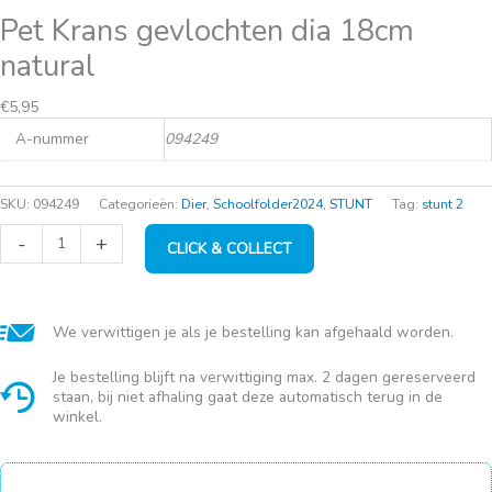
Pet Krans gevlochten dia 18cm
natural
€
5,95
A-nummer
094249
SKU:
094249
Categorieën:
Dier
,
Schoolfolder2024
,
STUNT
Tag:
stunt 2
Pet
-
+
CLICK & COLLECT
Krans
gevlochten
dia
18cm
natural
We verwittigen je als je bestelling kan afgehaald worden.
aantal
Je bestelling blijft na verwittiging max. 2 dagen gereserveerd
staan, bij niet afhaling gaat deze automatisch terug in de
winkel.