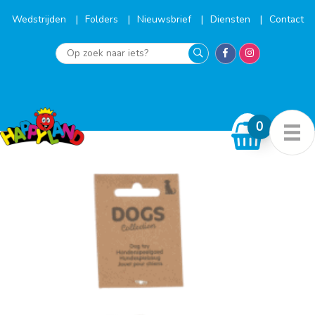
Ga
naar
Wedstrijden
Folders
Nieuwsbrief
Diensten
Contact
de
inhoud
Op
zoek
naar
iets?