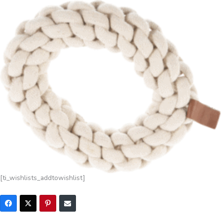
[ti_wishlists_addtowishlist]