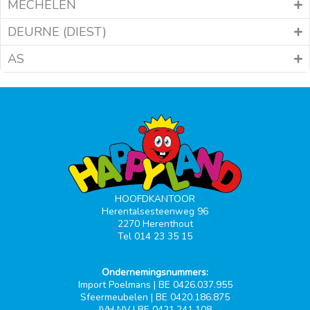
MECHELEN
DEURNE (DIEST)
AS
HOOFDKANTOOR
Herentalsesteenweg 96
2270 Herenthout
Tel 014 23 35 15
Ondernemingsnummers:
Import Poelmans | BE 0426.037.955
Sfeermeubelen | BE 0420.186.875
JVH NV | BE 0421.241.108