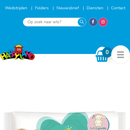
Ga
naar
Wedstrijden
Folders
Nieuwsbrief
Diensten
Contact
de
inhoud
Op
zoek
naar
iets?