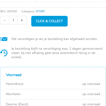
SKU:
033542
Categorie:
STUNT
Pampers
-
+
CLICK & COLLECT
wipes
sensitive
52
st.
aantal
We verwittigen je als je bestelling kan afgehaald worden.
Je bestelling blijft na verwittiging max. 2 dagen gereserveerd
staan, bij niet afhaling gaat deze automatisch terug in de
winkel.
Voorraad
Herenthout
op voorraad
Mechelen
op voorraad
Deurne (Diest)
op voorraad