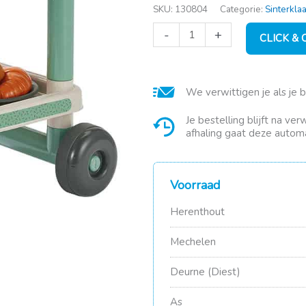
SKU:
130804
Categorie:
Sinterkla
Ontbijt
-
+
CLICK &
serveerwagen
aantal
We verwittigen je als je 
Je bestelling blijft na ve
afhaling gaat deze automa
Voorraad
Herenthout
Mechelen
Deurne (Diest)
As