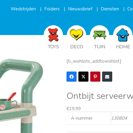
Wedstrijden
Folders
Nieuwsbrief
Diensten
Co
TOYS
DECO
TUIN
HOME
[ti_wishlists_addtowishlist]
Ontbijt serveer
€
19,99
A-nummer
130804