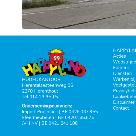
HAPPYLA
Acties
Wedstrijd
Folders
Diensten
Werken bi
HOOFDKANTOOR
Veelgeste
Herentalsesteenweg 96
Privacybel
2270 Herenthout
Cookiebele
Tel 014 23 35 15
Disclaimer
Ondernemingsnummers:
Contact
Import Poelmans | BE 0426.037.955
Sfeermeubelen | BE 0420.186.875
JVH NV | BE 0421.241.108