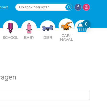
ntact
Op
zoek
naar
iets?
CAR-
SCHOOL
BABY
DIER
NAVAL
wagen