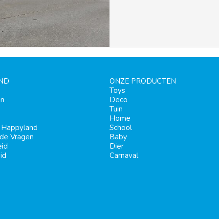
ND
ONZE PRODUCTEN
Toys
en
Deco
Tuin
Home
j Happyland
School
lde Vragen
Baby
eid
Dier
id
Carnaval