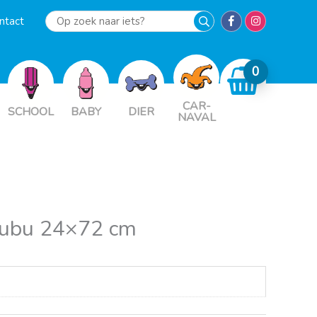
ntact
Op
zoek
naar
iets?
CAR-
SCHOOL
BABY
DIER
NAVAL
kubu 24×72 cm