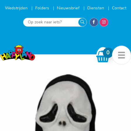
Ga
naar
Wedstrijden
Folders
Nieuwsbrief
Diensten
Contact
de
inhoud
Op
zoek
naar
iets?