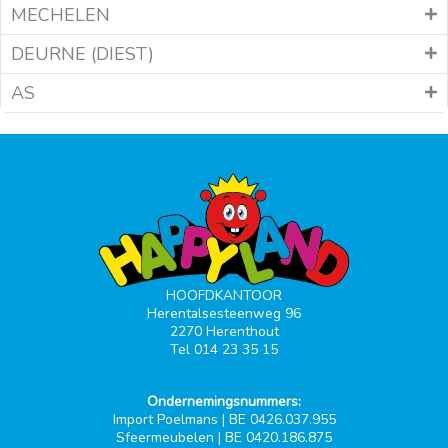
MECHELEN
DEURNE (DIEST)
AS
HOOFDKANTOOR
Herentalsesteenweg 96
2270 Herenthout
Tel 014 23 35 15
Ondernemingsnummers:
Import Poelmans | BE 0426.037.955
Sfeermeubelen | BE 0420.186.875