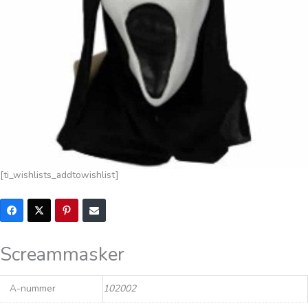
[ti_wishlists_addtowishlist]
Screammasker
A-nummer
102002