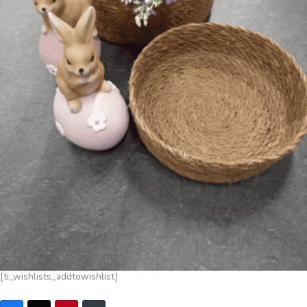
[ti_wishlists_addtowishlist]