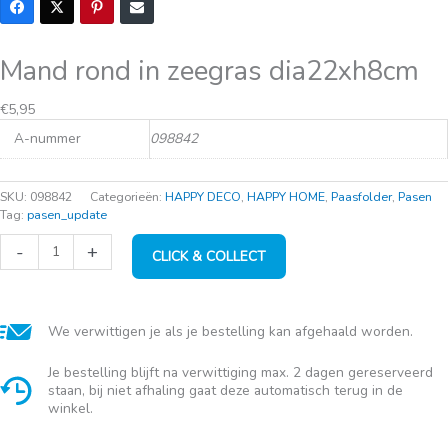
Mand rond in zeegras dia22xh8cm
€
5,95
A-nummer
098842
SKU:
098842
Categorieën:
HAPPY DECO
,
HAPPY HOME
,
Paasfolder
,
Pasen
Tag:
pasen_update
Mand
-
+
CLICK & COLLECT
rond
in
zeegras
dia22xh8cm
aantal
We verwittigen je als je bestelling kan afgehaald worden.
Je bestelling blijft na verwittiging max. 2 dagen gereserveerd
staan, bij niet afhaling gaat deze automatisch terug in de
winkel.