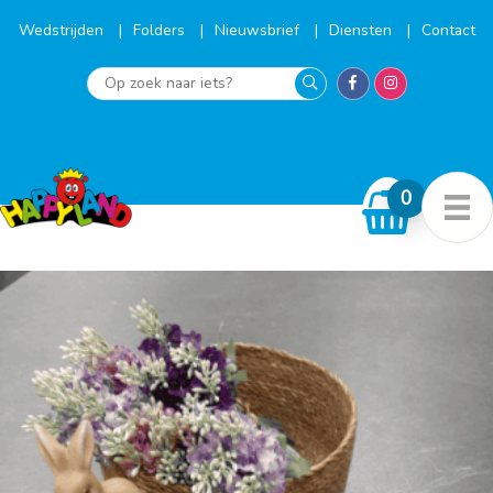
Ga
naar
Wedstrijden
Folders
Nieuwsbrief
Diensten
Contact
de
inhoud
Op
zoek
naar
iets?