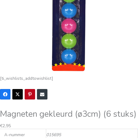
[ti_wishlists_addtowishlist]
Magneten gekleurd (ø3cm) (6 stuks)
€
2,95
A-nummer
015695