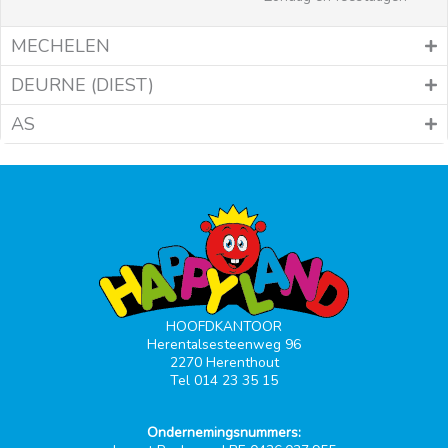
MECHELEN
DEURNE (DIEST)
AS
HOOFDKANTOOR
Herentalsesteenweg 96
2270 Herenthout
Tel 014 23 35 15
Ondernemingsnummers: