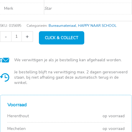
Merk
Star
SKU:
015695
Categorieën:
Bureaumateriaal
,
HAPPY NAAR SCHOOL
Magneten
-
+
CLICK & COLLECT
gekleurd
(ø3cm)
(6
stuks)
aantal
We verwittigen je als je bestelling kan afgehaald worden.
Je bestelling blijft na verwittiging max. 2 dagen gereserveerd
staan, bij niet afhaling gaat deze automatisch terug in de
winkel.
Voorraad
Herenthout
op voorraad
Mechelen
op voorraad