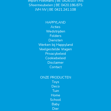
Import Poelmans | BE 0426.037.955
Sfeermeubelen | BE 0420.186.875
JVH NV | BE 0421.241.108
HAPPYLAND
Acties
Wedstrijden
Folders
Diensten
Werken bij Happyland
Veelgestelde Vragen
Privacybeleid
Cookiebeleid
Disclaimer
Contact
ONZE PRODUCTEN
Toys
Deco
Tuin
Home
School
Baby
Dier